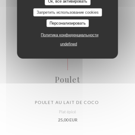
Ок, все активировать
Запретить использование cookies
CREVETTES SAUTÉES AUX CÉRÉALES
Персонализировать
Spécialités
Политика конфиденциальности
28,00 EUR
undefined
Poulet
POULET AU LAIT DE COCO
Plat épicé
25,00 EUR